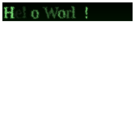
H
e
l
l
o
W
o
r
l
d
!